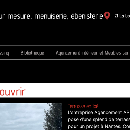
ur mesure, menuiserie, ébenisterie
21 La b
ssing
Bibliothèque
Agencement intérieur et Meubles su
ouvrir
Terrasse en Ipé
L’entreprise Agencement A
pose d’une splendide terrass
pour un projet à Nantes. Con